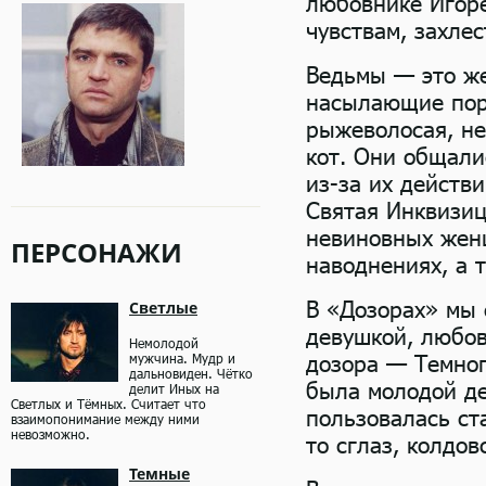
любовнике Игоре
чувствам, захле
Ведьмы — это ж
насылающие порч
рыжеволосая, не
кот. Они общали
из-за их действ
Святая Инквизиц
невиновных женщ
ПЕРСОНАЖИ
наводнениях, а 
В «Дозорах» мы 
Светлые
девушкой, любов
Немолодой
дозора — Темног
мужчина. Мудр и
дальновиден. Чётко
была молодой де
делит Иных на
Светлых и Тёмных. Считает что
пользовалась ст
взаимопонимание между ними
невозможно.
то сглаз, колдо
Темные