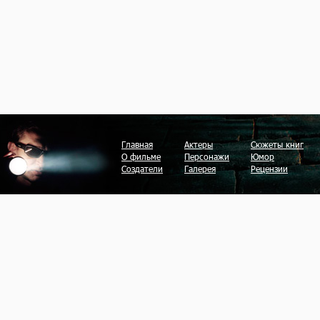
Главная
Актеры
Сюжеты книг
О фильме
Персонажи
Юмор
Создатели
Галерея
Рецензии