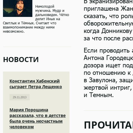
В экранизирован
Немолодой
приглашена Жан
мужчина. Мудр и
сказать, что ро
дальновиден. Чётко
делит Иных на
обворожительную
Светлых и Тёмных. Считает что
взаимопонимание между ними
когда Донникову
невозможно.
за что после ра
Если проводить 
Антона Городецк
НОВОСТИ
дозора ищет под
по отношению к 
в Завулона, защи
Константин Хабенский
жертвой интриг,
сыграет Петра Лещенко
и Темным.
29.11.2013
Мария Порошина
рассказала, что в детстве
была очень несчастным
ПРОЧИТА
человеком