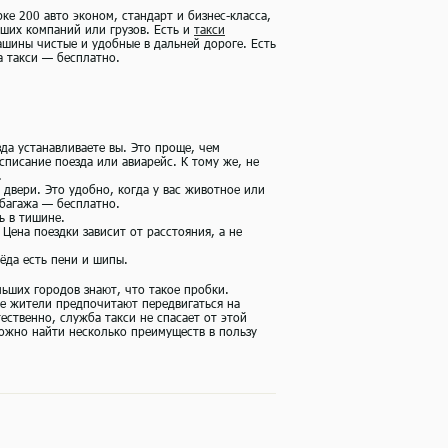
ке 200 авто эконом, стандарт и бизнес-класса,
ших компаний или грузов. Есть и
такси
ашины чистые и удобные в дальней дороге. Есть
а такси — бесплатно.
зда устанавливаете вы. Это проще, чем
списание поезда или авиарейс. К тому же, не
.
о двери. Это удобно, когда у вас животное или
 багажа — бесплатно.
ь в тишине.
 Цена поездки зависит от расстояния, а не
ёда есть пени и шипы.
льших городов знают, что такое пробки.
ие жители предпочитают передвигаться на
ественно, служба такси не спасает от этой
можно найти несколько преимуществ в пользу