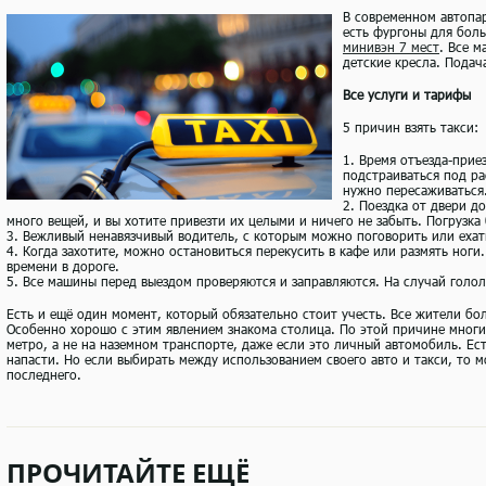
В современном автопар
есть фургоны для боль
минивэн 7 мест
. Все м
детские кресла. Подач
Все услуги и тарифы
5 причин взять такси:
1. Время отъезда-прие
подстраиваться под ра
нужно пересаживаться
2. Поездка от двери д
много вещей, и вы хотите привезти их целыми и ничего не забыть. Погрузка
3. Вежливый ненавязчивый водитель, с которым можно поговорить или ехат
4. Когда захотите, можно остановиться перекусить в кафе или размять ноги.
времени в дороге.
5. Все машины перед выездом проверяются и заправляются. На случай голол
Есть и ещё один момент, который обязательно стоит учесть. Все жители бо
Особенно хорошо с этим явлением знакома столица. По этой причине мног
метро, а не на наземном транспорте, даже если это личный автомобиль. Ест
напасти. Но если выбирать между использованием своего авто и такси, то 
последнего.
ПРОЧИТАЙТЕ ЕЩЁ