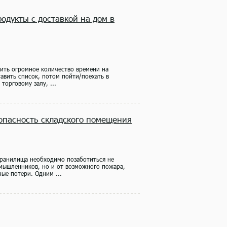
родукты с доставкой на дом в
тить огромное количество времени на
авить список, потом пойти/поехать в
торговому залу, ...
опасность складского помещения
хранилища необходимо позаботиться не
умышленников, но и от возможного пожара,
ые потери. Одним ...