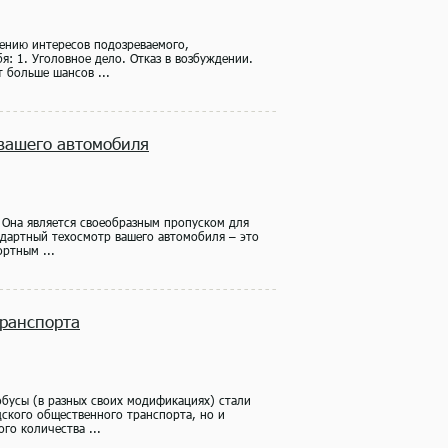
лению интересов подозреваемого,
я: 1. Уголовное дело. Отказ в возбуждении.
 больше шансов ...
 вашего автомобиля
 Она является своеобразным пропуском для
ндартный техосмотр вашего автомобиля – это
ртным ...
ранспорта
обусы (в разных своих модификациях) стали
дского общественного транспорта, но и
го количества ...