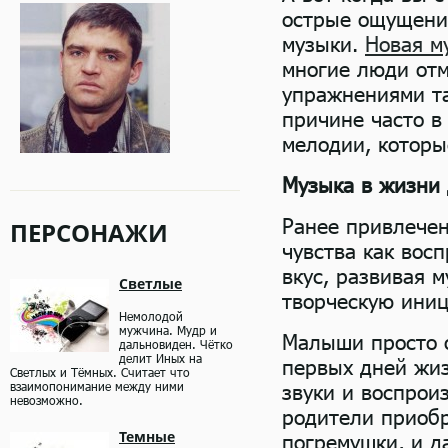
острые ощущени
музыки.
Новая м
многие люди отм
упражнениями та
причине часто в
мелодии, котор
Музыка в жизни 
Ранее привлечен
ПЕРСОНАЖИ
чувства как вос
вкус, развивая 
Светлые
творческую иниц
Немолодой
мужчина. Мудр и
Малыши просто о
дальновиден. Чётко
делит Иных на
первых дней жи
Светлых и Тёмных. Считает что
взаимопонимание между ними
звуки и воспрои
невозможно.
родители приоб
Темные
погремушки, и д