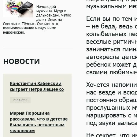
музыкальным ме
Немолодой
мужчина. Мудр и
дальновиден. Чётко
Если вы по тем 
делит Иных на
Светлых и Тёмных. Считает что
– не беда, ведь
взаимопонимание между ними
колыбельных пес
невозможно.
веселые ритмичн
заниматься гимн
автокресла детс
НОВОСТИ
ребенок может д
своими любимым
Константин Хабенский
Хочется напомни
сыграет Петра Лещенко
нас везде и всю
постоянно обра
29.11.2013
прослушанных му
Мария Порошина
маршировать с 
рассказала, что в детстве
под звуки вальса
была очень несчастным
человеком
Не секрет, что 