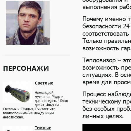
выполнения раб
Почему именно 
безопасности 24
соответствовать
Только правильн
возможность гар
Тепловизор – эт
ПЕРСОНАЖИ
возможность пре
ситуациях. В ос
время для просм
Светлые
Процесс наблюде
Немолодой
мужчина. Мудр и
техническому пр
дальновиден. Чётко
делит Иных на
без особых проб
Светлых и Тёмных. Считает что
взаимопонимание между ними
личных целях.
невозможно.
Темные