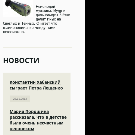
Немолодой
мужчина. Мудр и
дальновиден. Чётко
делит Иных на
Светлых и Тёмных. Считает что
взаимопонимание между ними
невозможно.
НОВОСТИ
Константин Хабенский
сыграет Петра Лещенко
29.11.2013
Мария Порошина
рассказала, что в детстве
была очень несчастным
человеком