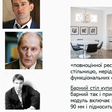
«повноцінної рес
стільницю, нерід
функціональних е
Барний стіл купи
барний так і при
модуль включає 
90 мм і підносит