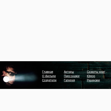
Главная
Актеры
Сюжеты книг
О фильме
Персонажи
Юмор
Создатели
Галерея
Рецензии