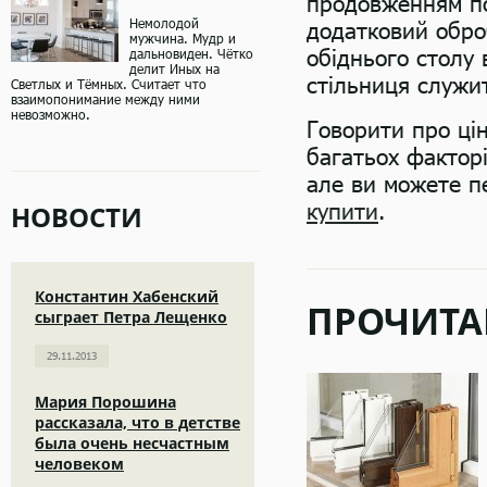
продовженням пов
Немолодой
додатковий оброб
мужчина. Мудр и
обіднього столу 
дальновиден. Чётко
делит Иных на
стільниця служит
Светлых и Тёмных. Считает что
взаимопонимание между ними
невозможно.
Говорити про цін
багатьох факторі
але ви можете п
купити
.
НОВОСТИ
Константин Хабенский
ПРОЧИТА
сыграет Петра Лещенко
29.11.2013
Мария Порошина
рассказала, что в детстве
была очень несчастным
человеком