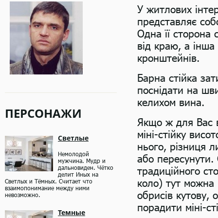
У житлових інтер
представляє собо
Одна її сторона 
від краю, а інша
кронштейнів.
Барна стійка за
поснідати на шви
келихом вина.
ПЕРСОНАЖИ
Якщо ж для Вас 
міні-стійку висо
Светлые
нього, різниця л
Немолодой
або пересунути. 
мужчина. Мудр и
дальновиден. Чётко
традиційного сто
делит Иных на
коло) тут можна
Светлых и Тёмных. Считает что
взаимопонимание между ними
обрисів кутову, 
невозможно.
порадити міні-ст
Темные