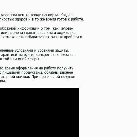
 человека чем-то вроде паспорта. Когда в
лностью здоров и в то же время готов к работе.
ообразной информации о том, как человек
 или времени сдавать анализы и ходить по
а возможность избавиться от разных проблем в
еленные условиями и уровнями защиты.
гарантией того, что конкретная книжка не
в той или иной сферы.
 во время оформления на работу получить
с пищевыми продуктами, обязаны заранее
анитарной книжки. При правильной покупке
ипа.