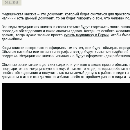
20.11.2013
Медицинская книжка – это документ, который будет считаться для простого
наличии есть данный документ, то он будет говорить о том, что человек по
Все виды медицинских книжек в своем составе будут содержать много разн
проводил обследования и какие анализы сдавал. Когда нет особого желания
врачам, тогда нужно заранее просто
купить медкнижку в Перми
, чтобы был
дальнейшем.
Когда книжки оформляются официальным путем, они будут обладать опред
Обычная наклейка или штамп типографии всегда будут считаться надёжной 
подделка. Медицинские книжки изначально будут оформлять для работнико
Обычные воспитатели в детских садах или учителя в школе просто обязаны
предварительно медицинскую книжку. А также те люди, которые работают 
пройти обследования и получить так называемый допуск к работе в виде с
документа в итоге всегда можно избавить себя от проблем разного вида и т