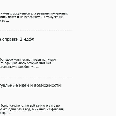
 нужных документов для решения конкретных
пить пакет и не переживать. К тому же не
те ...
 справки 2 ндфл
а большое количество людей получают
кого официального оформления нет.
емаленькую заработную ...
ктуальные идеи и возможности
было изменено, но всё-таки его суть не
лько один раз в год, а именно 23 февраля,
нщин ...