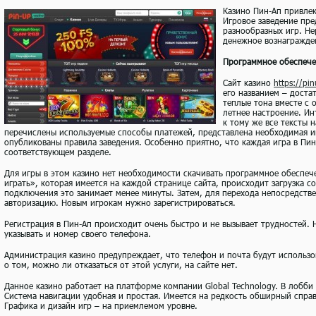
Казино Пин-Ап привле
Игровое заведение пре
разнообразных игр. Не
денежное вознагражден
Программное обеспече
Сайт казино
https://pi
его названием – доста
теплые тона вместе с
летнее настроение. Ин
к тому же все тексты 
перечислены используемые способы платежей, представлена необходимая 
опубликованы правила заведения. Особенно приятно, что каждая игра в Пи
соответствующем разделе.
Для игры в этом казино нет необходимости скачивать программное обеспеч
играть», которая имеется на каждой странице сайта, происходит загрузка с
подключения это занимает менее минуты. Затем, для перехода непосредств
авторизацию. Новым игрокам нужно зарегистрироваться.
Регистрация в Пин-Ап происходит очень быстро и не вызывает трудностей. 
указывать и номер своего телефона.
Администрация казино предупреждает, что телефон и почта будут использ
о том, можно ли отказаться от этой услуги, на сайте нет.
Данное казино работает на платформе компании Global Technology. В лобби
Система навигации удобная и простая. Имеется на редкость обширный справ
Графика и дизайн игр – на приемлемом уровне.