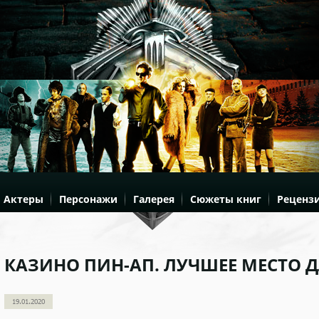
Актеры
Персонажи
Галерея
Сюжеты книг
Реценз
КАЗИНО ПИН-АП. ЛУЧШЕЕ МЕСТО 
19.01.2020