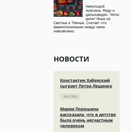
Немолодой
мужчина. Мудр и
дальновиден. Чётко
делит Иных на
Светлых и Тёмных. Считает что
взаимопонимание между ними
невозможно.
НОВОСТИ
Константин Хабенский
сыграет Петра Лещенко
29.11.2013
Мария Порошина
рассказала, что в детстве
была очень несчастным
человеком