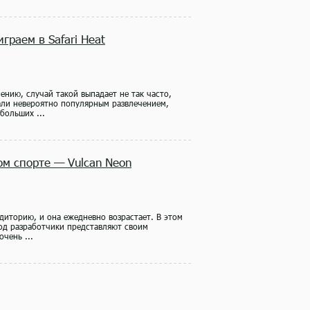
граем в Safari Heat
нию, случай такой выпадает не так часто,
тали невероятно популярным развлечением,
больших ...
м спорте — Vulcan Neon
иторию, и она ежедневно возрастает. В этом
год разработчики представляют своим
чень ...