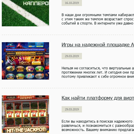
16.10.2019
В наши дни огромными темпами набирают
с этим таким же темпом возрастает спрос
событий в спорте. В интернете уже давно 
Игры на надежной площадке 
29.03.2019
Нельзя не согласиться, что виртуальные 
протяжении многих лет. И сегодня они п
поэтому привлекают к себе огромное вним
Как найти платформу для вир
29.03.2019
Если вы находитесь в поисках надежного
развлечься, и познакомиться с разнообраз
возможность. Вашему вниманию предлагает