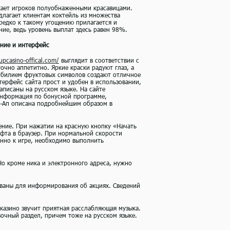
кает игроков полуобнаженными красавицами.
длагает клиентам коктейль из множества
редко к такому угощению прилагается и
ие, ведь уровень выплат здесь равен 98%.
ние и интерфейс
nupcasino-offical.com/
выглядит в соответствии с
точно аппетитно. Яркие краски радуют глаз, а
 обилием фруктовых символов создают отличное
терфейс сайта прост и удобен в использовании,
написаны на русском языке. На сайте
информация по бонусной программе,
н-Ап описана подробнейшим образом в
ение. При нажатии на красную кнопку «Начать
офта в браузер. При нормальной скорости
енно к игре, необходимо выполнить
Но кроме ника и электронного адреса, нужно
ованы для информирования об акциях. Сведений
 казино звучит приятная расслабляющая музыка.
очный раздел, причем тоже на русском языке.