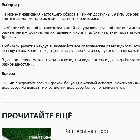
Выбор игр
На момент написания настоящего обзора в Пин-Ап доступны 59 игр. Все они
соответствуют четыре иконки в главном лобби казино.
Наиболее обширной и, наверняка, самой популярной группой являются игров
разные темы – фрукты, магия, древний мир и т. д. Значительная часть авто
Igrosoft.
Любители рулетки найдут в BananaSlots все классические разновидности эт
французскую. Кроме того, здесь есть рулетка без зеро, рулетка с подсказкам
В данном казино можно сыграть в кено, три вида покера и два вида блэкдж
разновидностями.
Бонусы
Пин-Ап предлагает своим игрокам бонусы на каждый депозит. Максимальный
долларов. На депозит менее десяти долларов бонус не начисляется.
ПРОЧИТАЙТЕ ЕЩЁ
Капперы на спорт