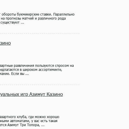
 обороты букмекерские ставки. Параллельно
 на прогнозы матчей и различного рода
существуют ...
Азино
азартные развлечения пользуются спросом на
редлагаются в широком ассортименте,
ание. Если вы ...
туальных игр Азимут Казино
 азартного клуба, где можно хорошо
ными автоматами, у вас есть такая
ся Азимут Три Топора, ...