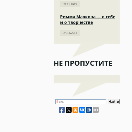
27.11.2013
Римма Маркова — о себе
и о творчестве
24.11.2013
НЕ ПРОПУСТИТЕ