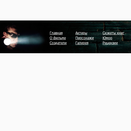
Главная
Актеры
Сюжеты книг
О фильме
Персонажи
Юмор
Создатели
Галерея
Рецензии