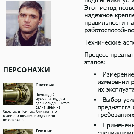
Этот метод позв
надежное крепле
правильности на
работоспособнос
Технические асп
Процесс предна
этапов:
ПЕРСОНАЖИ
Измерение
измерении р
Светлые
их эксплуат
Немолодой
Выбор уси
мужчина. Мудр и
дальновиден. Чётко
преднатяга 
делит Иных на
Светлых и Тёмных. Считает что
требованиях
взаимопонимание между ними
невозможно.
Применени
Темные
специализир