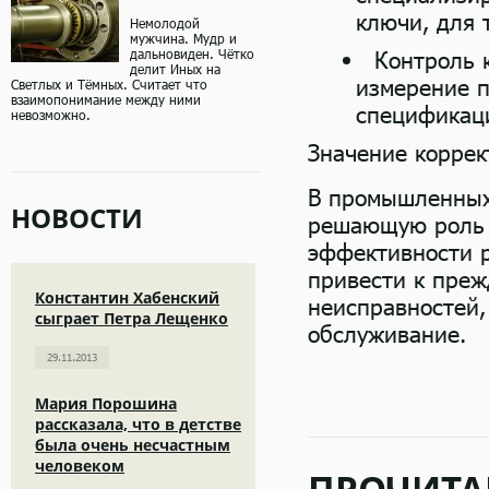
ключи, для 
Немолодой
мужчина. Мудр и
дальновиден. Чётко
Контроль 
делит Иных на
измерение п
Светлых и Тёмных. Считает что
взаимопонимание между ними
спецификац
невозможно.
Значение коррек
В промышленных
НОВОСТИ
решающую роль 
эффективности 
привести к пре
Константин Хабенский
неисправностей,
сыграет Петра Лещенко
обслуживание.
29.11.2013
Мария Порошина
рассказала, что в детстве
была очень несчастным
человеком