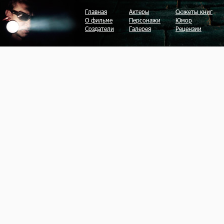
Главная
Актеры
Сюжеты книг
О фильме
Персонажи
Юмор
Создатели
Галерея
Рецензии