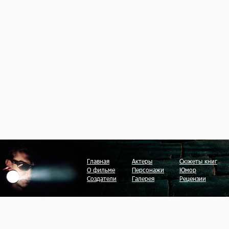
Главная
Актеры
Сюжеты книг
О фильме
Персонажи
Юмор
Создатели
Галерея
Рецензии