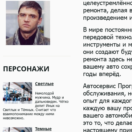
целеустремлённо
ремонта, делая 
произведением и
В мире постоян
передовой техно
инструменты и м
они создают буд
ремонта здесь н
вашему авто сох
ПЕРСОНАЖИ
годы вперёд.
Светлые
Автосервис Прог
обслуживания, н
Немолодой
мужчина. Мудр и
опыт для каждог
дальновиден. Чётко
делит Иных на
каждую вашу про
Светлых и Тёмных. Считает что
вашего автомоби
взаимопонимание между ними
невозможно.
это то, что дел
Темные
настоящему при