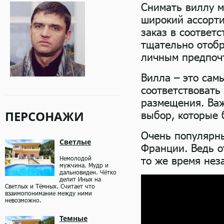
Снимать виллу м
широкий ассорти
заказ в соответ
тщательно отобр
личным предпоч
Вилла – это сам
соответствовать
размещения. Важ
ПЕРСОНАЖИ
выбор, которые 
Очень популярны
Светлые
Франции. Ведь о
то же время не
Немолодой
мужчина. Мудр и
дальновиден. Чётко
делит Иных на
Светлых и Тёмных. Считает что
взаимопонимание между ними
невозможно.
Темные