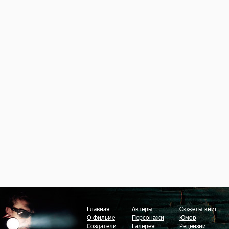
Главная
Актеры
Сюжеты книг
О фильме
Персонажи
Юмор
Создатели
Галерея
Рецензии